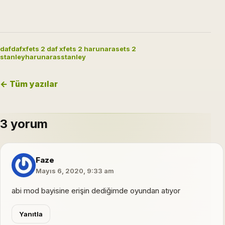
daf
dafxf
ets 2 daf xf
ets 2 harunaras
ets 2
stanley
harunaras
stanley
← Tüm yazılar
3 yorum
Faze
Mayıs 6, 2020, 9:33 am
abi mod bayisine erişin dediğimde oyundan atıyor
Yanıtla