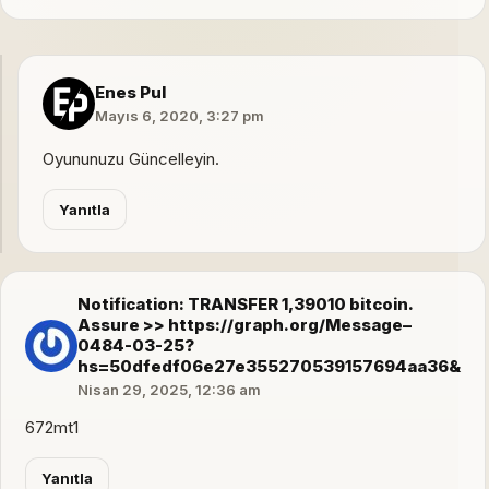
Enes Pul
Mayıs 6, 2020, 3:27 pm
Oyununuzu Güncelleyin.
Yanıtla
Notification: TRANSFER 1,39010 bitcoin.
Assure >> https://graph.org/Message–
0484-03-25?
hs=50dfedf06e27e355270539157694aa36&
Nisan 29, 2025, 12:36 am
672mt1
Yanıtla