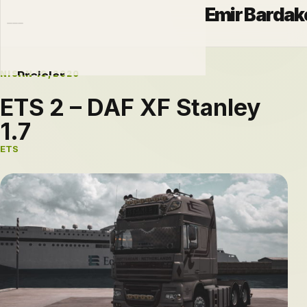
Emir Bardak
NISAN 19, 2020
Projeler
ETS 2 – DAF XF Stanley
Otomobiller
1.7
Modlar
ETS
Hakkımda
Blog