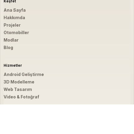
Keşfet
Ana Sayfa
Hakkımda
Projeler
Otomobiller
Modlar
Blog
Hizmetler
Android Geliştirme
3D Modelleme
Web Tasarım
Video & Fotoğraf
İletişim
hello@emirbardakci.com
İstanbul, Türkiye