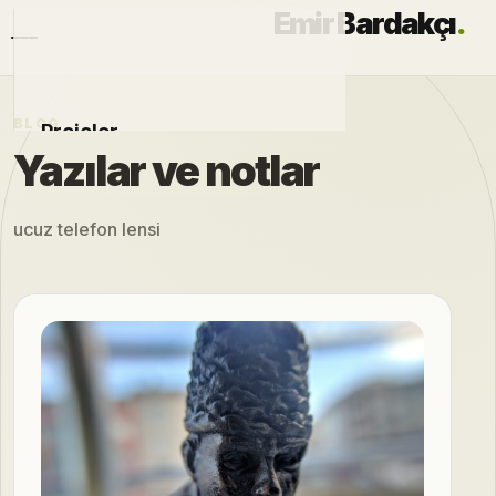
Emir Bardakçı
.
BLOG
Projeler
Yazılar ve notlar
Otomobiller
ucuz telefon lensi
Modlar
Hakkımda
Blog