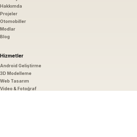
Hakkımda
Projeler
Otomobiller
Modlar
Blog
Hizmetler
Android Geliştirme
3D Modelleme
Web Tasarım
Video & Fotoğraf
İletişim
hello@emirbardakci.com
İstanbul, Türkiye