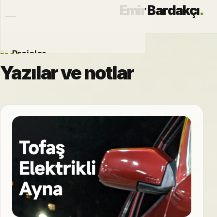
Emir Bardakçı
.
BLOG
Projeler
Yazılar ve notlar
Otomobiller
Modlar
Hakkımda
Blog