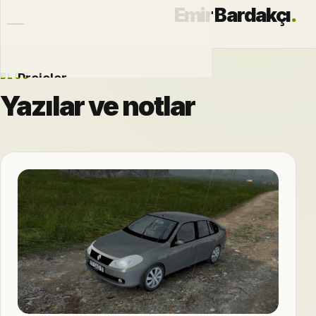
Emir Bardakçı
.
BLOG
Projeler
Yazılar ve notlar
Otomobiller
Modlar
Hakkımda
Blog